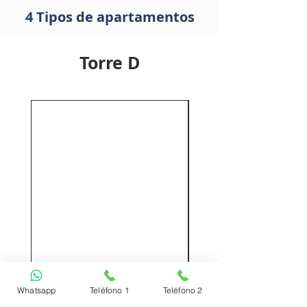
4 Tipos de apartamentos
Torre D
Torre D - Tipo
Torre D - T
Whatsapp
Teléfono 1
Teléfono 2