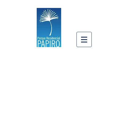
Llámanos:
(313)
4221855
ESPECTACULAR