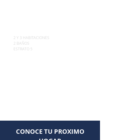
PROYECTO DE
APARTAMENTOS EN
ARMENIA
2 Y 3 HABITACIONES
2 BAÑOS
ESTRATO 5
DESDE $ 360
millones
VER MAS
CONOCE TU PROXIMO